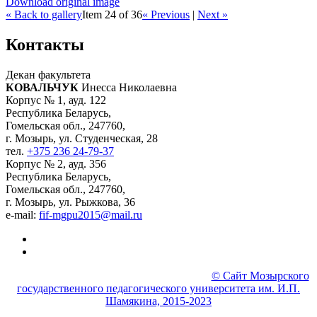
Download original image
« Back to gallery
Item 24 of 36
« Previous
|
Next »
Контакты
Декан факультета
КОВАЛЬЧУК
Инесса Николаевна
Корпус № 1, ауд. 122
Республика Беларусь,
Гомельская обл., 247760,
г. Мозырь, ул. Студенческая, 28
тел.
+375 236 24-79-37
Корпус № 2, ауд. 356
Республика Беларусь,
Гомельская обл., 247760,
г. Мозырь, ул. Рыжкова, 36
e-mail:
fif-mgpu2015@mail.ru
© МГПУ Физико-инженерный факультет
© Сайт Мозырского
государственного педагогического университета им. И.П.
Шамякина, 2015-2023