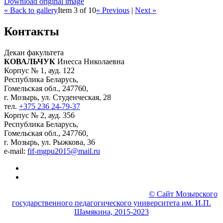
Download original image
« Back to gallery
Item 3 of 10
« Previous
|
Next »
Контакты
Декан факультета
КОВАЛЬЧУК
Инесса Николаевна
Корпус № 1, ауд. 122
Республика Беларусь,
Гомельская обл., 247760,
г. Мозырь, ул. Студенческая, 28
тел.
+375 236 24-79-37
Корпус № 2, ауд. 356
Республика Беларусь,
Гомельская обл., 247760,
г. Мозырь, ул. Рыжкова, 36
e-mail:
fif-mgpu2015@mail.ru
© МГПУ Физико-инженерный факультет
© Сайт Мозырского
государственного педагогического университета им. И.П.
Шамякина, 2015-2023