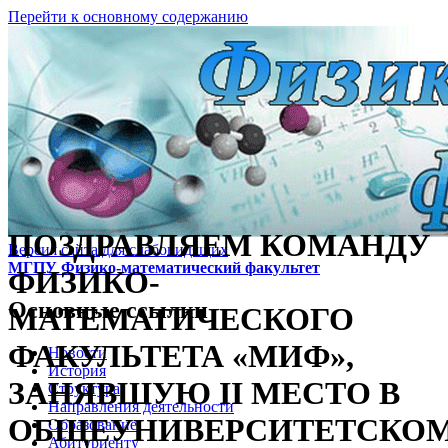
Перейти к основному содержанию
ПОЗДРАВЛЯЕМ КОМАНДУ
Версия сайта для слабовидящих
МГПУ Физико-математический факультет
ФИЗИКО-
Основные ссылки
МАТЕМАТИЧЕСКОГО
ФАКУЛЬТЕТА «МИФ»,
Новости
История
ЗАНЯВШУЮ II МЕСТО В
Структура
Направления деятельности
ОБЩЕУНИВЕРСИТЕТСКО
Образование
Абитуриенту