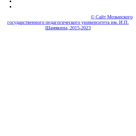
© МГПУ Физико-инженерный факультет
© Сайт Мозырского
государственного педагогического университета им. И.П.
Шамякина, 2015-2023