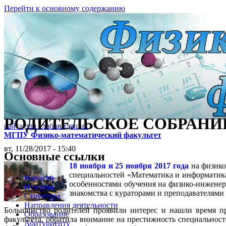
Перейти к основному содержанию
РОДИТЕЛЬСКОЕ СОБРАНИ
сайта для слабовидящих
МГПУ Физико-математический факультет
вт, 11/28/2017 - 15:40
Основные ссылки
18 ноября и 25 ноября 2017 года
на физико
специальностей «Математика и информатика»
Новости
особенностями обучения на физико-инженерн
История
знакомства с кураторами и преподавателями 
Структура
Направления деятельности
Большинство родителей проявили интерес и нашли время пр
Образование
факультета, обратила внимание на престижность специальност
Абитуриенту