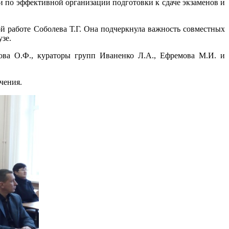
ии по эффективной организации подготовки к сдаче экзаменов и
ой работе Соболева Т.Г. Она подчеркнула важность совместных
зе.
ова О.Ф., кураторы групп Иваненко Л.А., Ефремова М.И. и
чения.