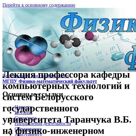
Перейти к основному содержанию
Лекция профессора кафедры
Версия сайта для слабовидящих
МГПУ Физико-математический факультет
компьютерных технологий и
Основные ссылки
систем Белорусского
государственного
Новости
История
университета Таранчука В.Б.
Структура
Направления деятельности
на физико-инженерном
Образование
Абитуриенту