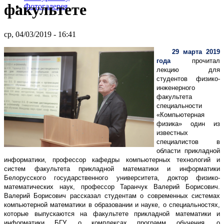
факультете
Фотогалерея
ср, 04/03/2019 - 16:41
29 марта 2019
года
прочитал
лекцию для
студентов физико-
инженерного
факультета
специальности
«Компьютерная
физика» один из
известных
специалистов в
области прикладной
информатики,
п
рофессор кафедры компьютерных технологий и
систем факультета прикладной математики и информатики
Белорусского государственного университета, доктор физико-
математических наук, профессор Таранчук Валерий Борисович.
Валерий Борисович рассказал студентам о современных системах
компьютерной математики в образовании и науке, о специальностях,
которые выпускаются на факультете прикладной математики и
информатики БГУ, о комплексах программ обучения, о