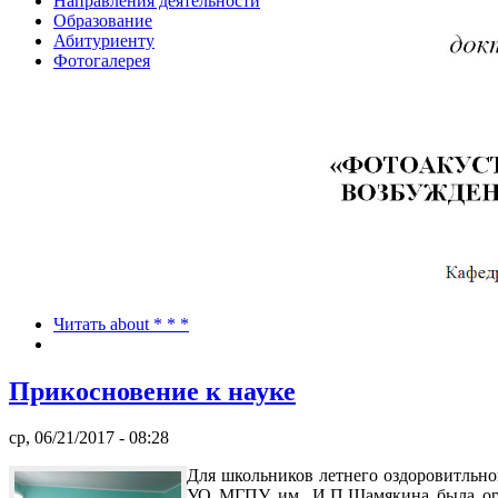
Направления деятельности
Образование
Абитуриенту
Фотогалерея
Читать
about * * *
Прикосновение к науке
ср, 06/21/2017 - 08:28
Для школьников летнего оздоровитльно
УО МГПУ им. И.П.Шамякина была орга