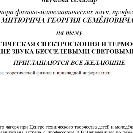
го лагеря при Центре технического творчества детей и молод
низована встреча с профессором В.В.Шепелевичем по теме 