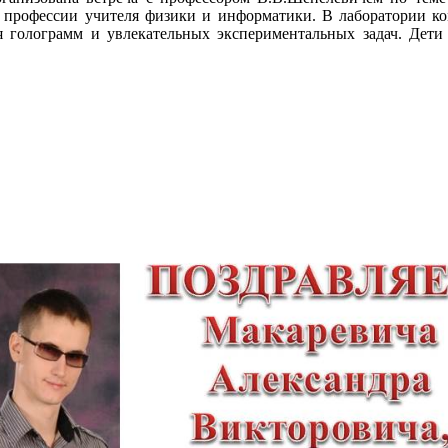
х профессии учителя физики и информатики. В лаборатории к
я голограмм и увлекательных экспериментальных задач. Дет