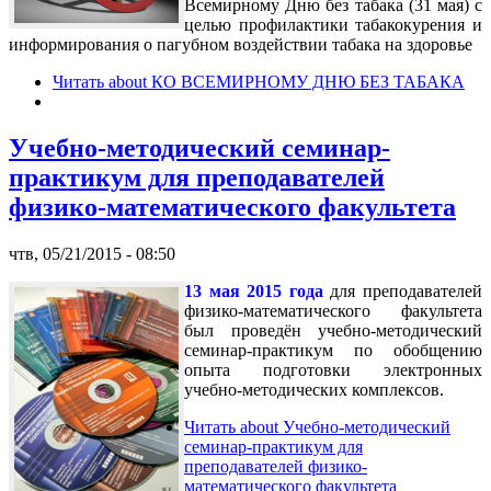
Всемирному Дню без табака (31 мая) с
целью профилактики табакокурения и
информирования о пагубном воздействии табака на здоровье
Читать
about КО ВСЕМИРНОМУ ДНЮ БЕЗ ТАБАКА
Учебно-методический семинар-
практикум для преподавателей
физико-математического факультета
чтв, 05/21/2015 - 08:50
13 мая 2015 года
для преподавателей
физико-математического факультета
был проведён учебно-методический
семинар-практикум по обобщению
опыта подготовки электронных
учебно-методических комплексов.
Читать
about Учебно-методический
семинар-практикум для
преподавателей физико-
математического факультета