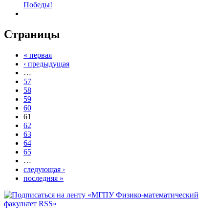
Победы!
Страницы
« первая
‹ предыдущая
…
57
58
59
60
61
62
63
64
65
…
следующая ›
последняя »