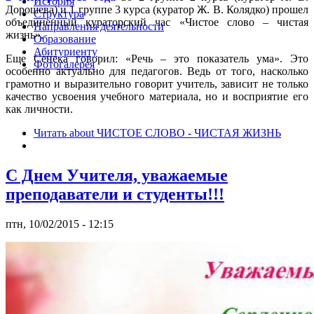
История
Дорошева) и 1 группе 3 курса (куратор Ж. В. Колядко) прошел
Структура
объединенный кураторский час «Чистое слово – чистая
Направления деятельности
жизнь».
Образование
Абитуриенту
Еще Сенека говорил: «Речь – это показатель ума». Это
Фотогалерея
особенно актуально для педагогов. Ведь от того, насколько
грамотно и выразительно говорит учитель, зависит не только
качество усвоения учебного материала, но и восприятие его
как личности.
Читать
about ЧИСТОЕ СЛОВО - ЧИСТАЯ ЖИЗНЬ
С Днем Учителя, уважаемые
преподаватели и студенты!!!
птн, 10/02/2015 - 12:15