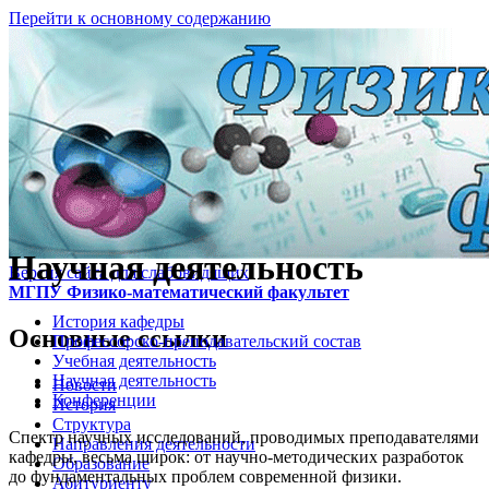
Перейти к основному содержанию
Научная деятельность
Версия сайта для слабовидящих
МГПУ Физико-математический факультет
История кафедры
Основные ссылки
Профессорско-преподавательский состав
Учебная деятельность
Научная деятельность
Новости
Конференции
История
Структура
Спектр научных исследований, проводимых преподавателями
Направления деятельности
кафедры, весьма широк: от научно-методических разработок
Образование
до фундаментальных проблем современной физики.
Абитуриенту