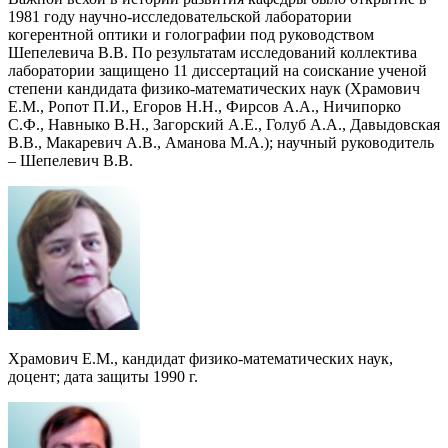
1981 году научно-исследовательской лаборатории
когерентной оптики и голографии под руководством
Шепелевича В.В. По результатам исследований коллектива
лаборатории защищено 11 диссертаций на соискание ученой
степени кандидата физико-математических наук (Храмович
Е.М., Ропот П.И., Егоров Н.Н., Фирсов А.А., Ничипорко
С.Ф., Навныко В.Н., Загорский А.Е., Голуб А.А., Давыдовская
В.В., Макаревич А.В., Аманова М.A.); научный руководитель
– Шепелевич В.В.
Храмович Е.М., кандидат физико-математических наук,
доцент; дата защиты 1990 г.