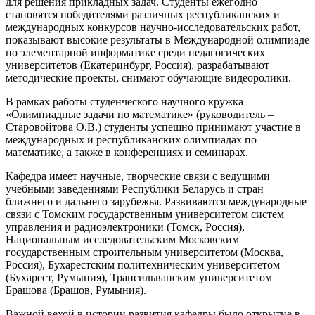
для решения прикладных задач. Студенты ежегодно
становятся победителями различных республиканских и
международных конкурсов научно-исследовательских работ,
показывают высокие результаты в Международной олимпиаде
по элементарной информатике среди педагогических
университетов (Екатеринбург, Россия), разрабатывают
методические проекты, снимают обучающие видеоролики.
В рамках работы студенческого научного кружка
«Олимпиадные задачи по математике» (руководитель –
Старовойтова О.В.) студенты успешно принимают участие в
международных и республиканских олимпиадах по
математике, а также в конференциях и семинарах.
Кафедра имеет научные, творческие связи с ведущими
учебными заведениями Республики Беларусь и стран
ближнего и дальнего зарубежья. Развиваются международные
связи с Томским государственным университетом систем
управления и радиоэлектроники (Томск, Россия),
Национальным исследовательским Московским
государственным строительным университетом (Москва,
Россия), Бухарестским политехническим университетом
(Бухарест, Румыния), Трансильванским университетом
Брашова (Брашов, Румыния).
Важной вехой в истории развития кафедры было открытие в